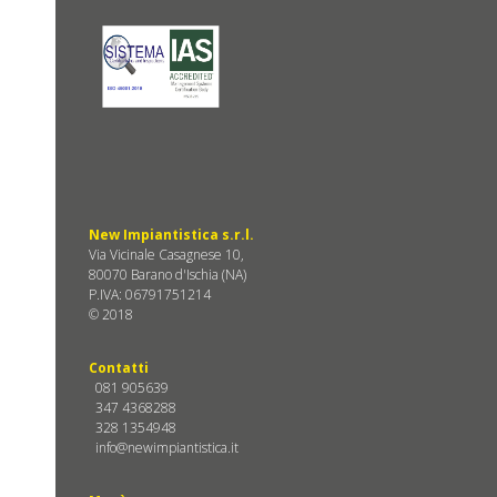
New Impiantistica s.r.l.
Via Vicinale Casagnese 10,
80070 Barano d'Ischia (NA)
P.IVA: 06791751214
© 2018
Contatti
081 905639
347 4368288
328 1354948
info@newimpiantistica.it