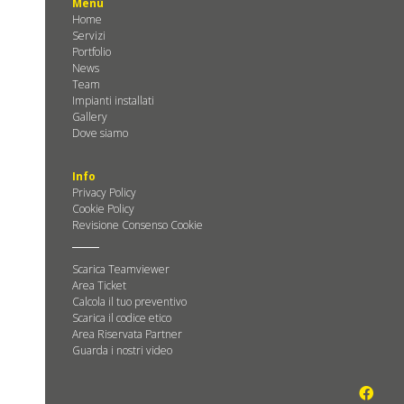
Menù
Home
Servizi
Portfolio
News
Team
Impianti installati
Gallery
Dove siamo
Info
Privacy Policy
Cookie Policy
Revisione Consenso Cookie
Scarica Teamviewer
Area Ticket
Calcola il tuo preventivo
Scarica il codice etico
Area Riservata Partner
Guarda i nostri video