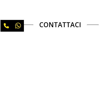
CONTATTACI
Per utilizzare il form devi accettare i
cookie funzionali.