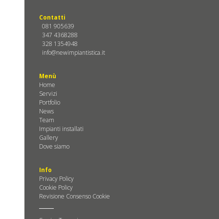
Contatti
081 905639
347 4368288
328 1354948
info@newimpiantistica.it
Menù
Home
Servizi
Portfolio
News
Team
Impianti installati
Gallery
Dove siamo
Info
Privacy Policy
Cookie Policy
Revisione Consenso Cookie