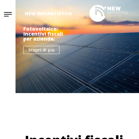
NEW IMPIANTISTICA
Fotovoltaico:
Incentivi fiscali
per aziende.
scopri di più