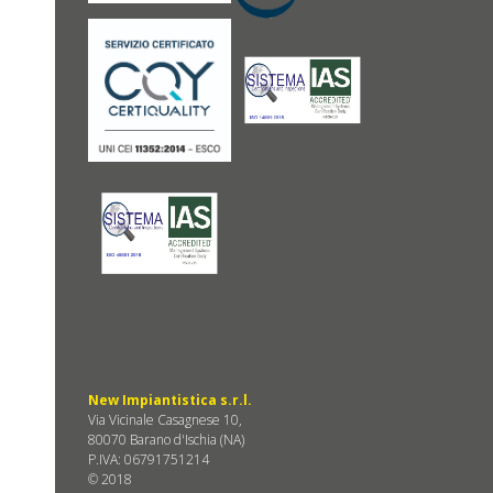
New Impiantistica s.r.l.
Via Vicinale Casagnese 10,
80070 Barano d'Ischia (NA)
P.IVA: 06791751214
© 2018