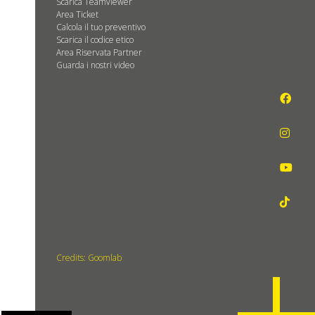
Scarica Teamviewer
Area Ticket
Calcola il tuo preventivo
Scarica il codice etico
Area Riservata Partner
Guarda i nostri video
Credits: Goomlab